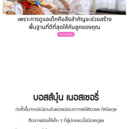
บอสส์บุ๋น เนอสเซอรี่
ก่อตั้งขึ้นจากปณิธานอันแน่วแน่ของอาจารย์รัตนาพร ทัศนียกุล
ต้องการช่วยให้เด็ก ๆ ที่ผู้ปกครองไม่มีเวลาดูแล