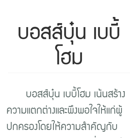
บอสส์บุ๋น เบบี้
โฮม
บอสส์บุ๋น เบบี้โฮม เน้นสร้าง
ความแตกต่างและพึงพอใจให้แก่ผู้
ปกครองโดยให้ความสำคัญกับ