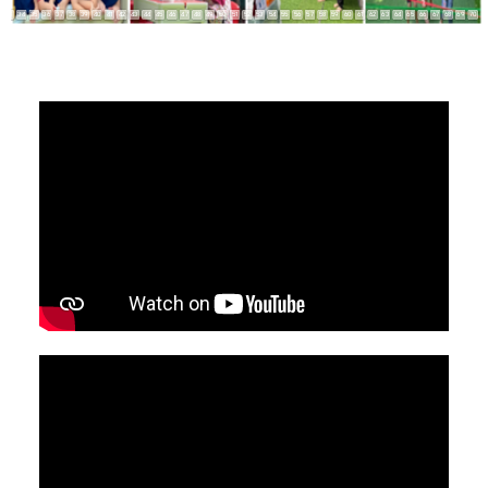
33
34
35
36
37
38
39
40
41
42
43
44
45
46
47
48
49
50
51
52
53
54
55
56
57
58
59
60
61
62
63
64
65
66
67
68
69
70
1
2
3
4
5
6
7
8
9
10
1
2
3
4
5
6
7
8
9
10
11
12
13